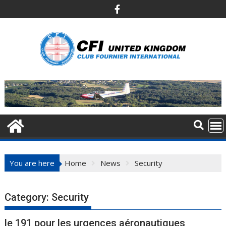
Skip
to
content
You are here
Home
News
Security
Category:
Security
le 191 pour les urgences aéronautiques