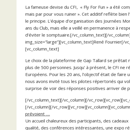
La fameuse devise du CFI, « Fly For Fun » a été com
mais par pour vous ruiner ». Cet additif reflète bie
le principe. L’équipe d’organisation des Journées M
ans du Club, mais elle a veillé en permanence à respe
d’éviter le somptuaire.[/vc_column_text][/vc_colum
img_size=”large”][vc_column_text]René Fournier[/v
[vc_column_text]
Le choix de la plateforme de Gap Tallard se prêtait 
plus de 500 personnes. Jusqu’ à présent, le CFI ne
Européens. Pour les 20 ans, l’objectif était de faire
nous avons invité tous les pilotes répertoriés qui v
surprise de voir des réponses positives arriver de pa
[/vc_column_text][/vc_column][/vc_row][vc_row][vc_
[/vc_column][/vc_row][vc_row][vc_column][vc_colum
prévoient ….
Un accueil chaleureux des participants, des cadeaux
qualité, des conférences intéressantes, une expo ré