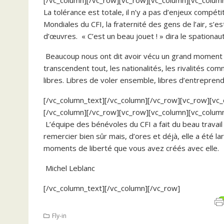
[/vc_column][/vc_row][vc_row][vc_column][vc_colum
La tolérance est totale, il n’y a pas d’enjeux compéti
Mondiales du CFI, la fraternité des gens de l’air, s’e
d’œuvres. « C’est un beau jouet ! » dira le spationaut
Beaucoup nous ont dit avoir vécu un grand moment d
transcendent tout, les nationalités, les rivalités com
libres. Libres de voler ensemble, libres d’entreprend
[/vc_column_text][/vc_column][/vc_row][vc_row][vc_
[/vc_column][/vc_row][vc_row][vc_column][vc_colum
L’équipe des bénévoles du CFI a fait du beau travail
remercier bien sûr mais, d’ores et déjà, elle a été l
moments de liberté que vous avez créés avec elle.
Michel Leblanc
[/vc_column_text][/vc_column][/vc_row]
Fly-in