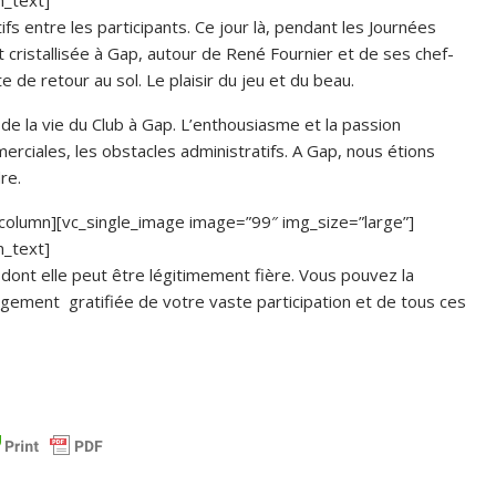
n_text]
tifs entre les participants. Ce jour là, pendant les Journées
st cristallisée à Gap, autour de René Fournier et de ses chef-
e de retour au sol. Le plaisir du jeu et du beau.
e la vie du Club à Gap. L’enthousiasme et la passion
merciales, les obstacles administratifs. A Gap, nous étions
re.
column][vc_single_image image=”99″ img_size=”large”]
n_text]
 dont elle peut être légitimement fière. Vous pouvez la
argement gratifiée de votre vaste participation et de tous ces