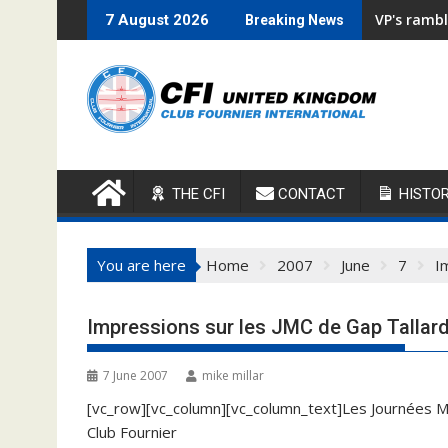
Skip
VP's rambl
7 August 2026
Breaking News
to
content
THE CFI
CONTACT
HISTO
You are here
Home
2007
June
7
I
Impressions sur les JMC de Gap Tallar
7 June 2007
mike millar
[vc_row][vc_column][vc_column_text]Les Journées M
Club Fournier