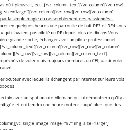
cas où il pleuvrait, ect…[/vc_column_text][/vc_column][/vc_row]
g_size=”large”][/vc_column][/vc_row][vc_row][vc_column]
eul, par la simple magie du rassemblement des passionnés….
rer en quelques heures une patrouille de huit RF3 et RF4 sous
 qui n’avaient pas piloté un RF depuis plus de dix ans.Vous
mière grande sortie, échanger avec un pilote professionnel
.[/vc_column_text][/vc_column][/vc_row][vc_row][vc_column]
column][/vc_row][vc_row][vc_column][vc_column_text]
mpêchés de voler mais toujours membres du CFI, partir voler
trouvé.
erlocuteur avec lequel ils échangent par internet sur leurs vols
tipodes.
rtain avec un spationaute Allemand qui lui démontrera qu’il y a
itigée et qui tiendra une heure moteur coupé alors que des
column][vc_single_image image=”97″ img_size=”large”]