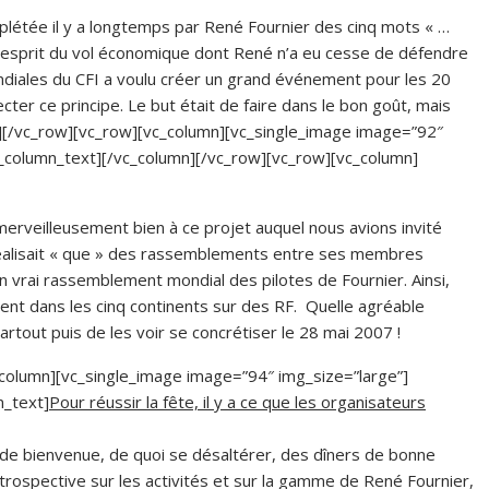
plétée il y a longtemps par René Fournier des cinq mots « …
n l’esprit du vol économique dont René n’a eu cesse de défendre
ondiales du CFI a voulu créer un grand événement pour les 20
cter ce principe. Le but était de faire dans le bon goût, mais
n][/vc_row][vc_row][vc_column][vc_single_image image=”92″
c_column_text][/vc_column][/vc_row][vc_row][vc_column]
merveilleusement bien à ce projet auquel nous avions invité
 réalisait « que » des rassemblements entre ses membres
 un vrai rassemblement mondial des pilotes de Fournier. Ainsi,
olent dans les cinq continents sur des RF. Quelle agréable
rtout puis de les voir se concrétiser le 28 mai 2007 !
column][vc_single_image image=”94″ img_size=”large”]
n_text]
Pour réussir la fête, il y a ce que les organisateurs
 de bienvenue, de quoi se désaltérer, des dîners de bonne
trospective sur les activités et sur la gamme de René Fournier,