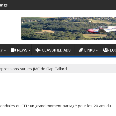
ings
RY
NEWS
CLASSIFIED ADS
LINKS
LO
mpressions sur les JMC de Gap Tallard
d
ondiales du CFI : un grand moment partagé pour les 20 ans du