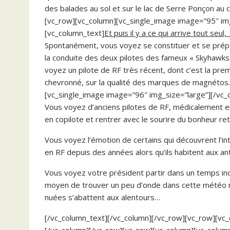
des balades au sol et sur le lac de Serre Ponçon au 
[vc_row][vc_column][vc_single_image image=”95″ im
[vc_column_text]
Et puis il y a ce qui arrive tout s
Spontanément, vous voyez se constituer et se prépa
la conduite des deux pilotes des fameux « Skyhawks »
voyez un pilote de RF très récent, dont c’est la pre
chevronné, sur la qualité des marques de magnétos
[vc_single_image image=”96″ img_size=”large”][/vc_
Vous voyez d’anciens pilotes de RF, médicalement e
en copilote et rentrer avec le sourire du bonheur re
Vous voyez l’émotion de certains qui découvrent l’int
en RF depuis des années alors qu’ils habitent aux an
Vous voyez votre président partir dans un temps ince
moyen de trouver un peu d’onde dans cette météo m
nuées s’abattent aux alentours…
[/vc_column_text][/vc_column][/vc_row][vc_row][vc_